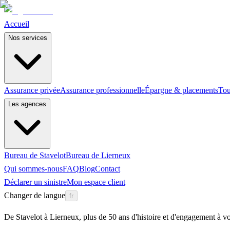
Accueil
Nos services
Assurance privée
Assurance professionnelle
Épargne & placements
Tou
Les agences
Bureau de Stavelot
Bureau de Lierneux
Qui sommes-nous
FAQ
Blog
Contact
Déclarer un sinistre
Mon espace client
Changer de langue
fr
De Stavelot à Lierneux, plus de 50 ans d'histoire et d'engagement à vo